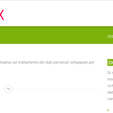
HO
D
rmativa sul trattamento dei dati personali sviluppato per
Di 
mod
ric
dat
co